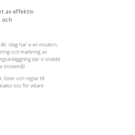
t av effektiv
i och
46. Idag har vi en modern,
tering och märkning av
ningsanläggning där vi snabbt
na önskemål.
lister och reglar till
takta oss för vidare