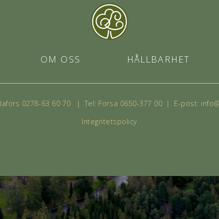
OM OSS
HÅLLBARHET
Kilafors 0278-63 60 70
|
Tel:
Forsa 0650-377 00
|
E-post:
info
Integritetspolicy