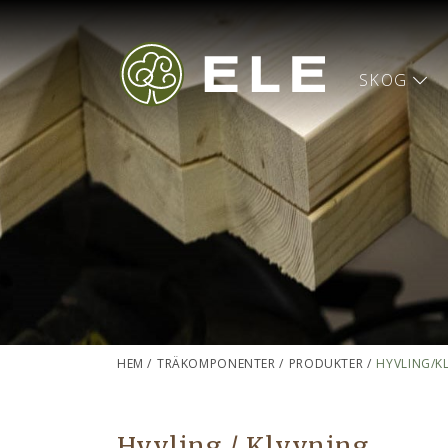
SKOG
HEM
/
TRÄKOMPONENTER
/
PRODUKTER
/
HYVLING/K
Hyvling / Klyvning