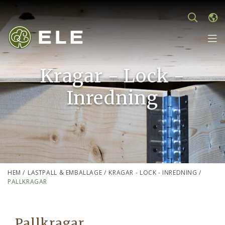
Kragar - Lock -
Inredning
HEM
/
LASTPALL & EMBALLAGE
/
KRAGAR - LOCK - INREDNING
/
PALLKRAGAR
Pallkragar