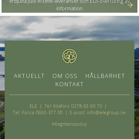
erbjuda just-in-time-leveranser och EDI-överföring av
information
AKTUELLT
OM OSS
HÅLLBARHET
KONTAKT
ELE
|
Tel: Kilafors 0278-63 60 70
|
Tel:
Forsa 0650-377 00
|
E-post:
info@elegroup.se
Integritetspolicy